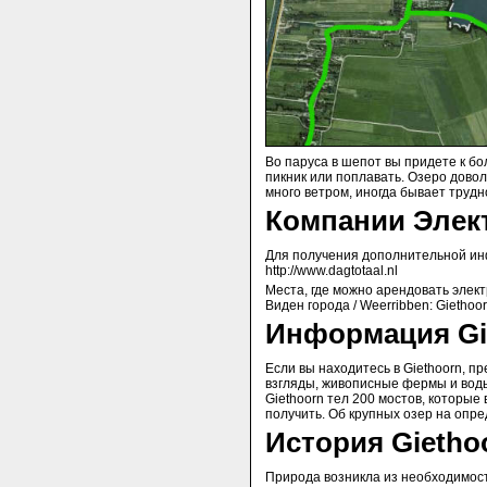
Во паруса в шепот вы придете к бо
пикник или поплавать.
Озеро довол
много ветром, иногда бывает трудн
Компании Элект
Для получения дополнительной ин
http://www.dagtotaal.nl
Места, где можно арендовать элект
Виден города / Weerribben: Giethoor
Информация Gi
Если вы находитесь в Giethoorn, пр
взгляды, живописные фермы и вод
Giethoorn тел 200 мостов, которые
получить. Об крупных озер на опр
История Gietho
Природа возникла из необходимос