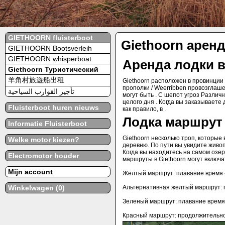
GIETHOORN fluisterboot
Giethoorn арен
GIETHOORN Bootsverleih
GIETHOORN whisperboat
Аренда лодки в
Giethoorn Туристический
羊角村旅遊船出租
Giethoorn расположен в провинции
прополки / Weerribben провозглаш
تأجير القوارب السياحية
могут быть . С шепот угроз
Различн
целого дня .
Когда вы заказываете д
Fluisterboot huren nieuws
как правило, в .
Лодка маршрут
Informatie Fluisterboot
Giethoorn несколько троп, которые 
Welke motor kiezen?
деревню.
По пути вы увидите жив
Когда вы находитесь на самом озе
Electromotor houder
маршруты в Giethoorn могут включа
Mijn account
Желтый маршрут: плавание время -
Winkelwagen (0)
Альтернативная желтый маршрут: п
Зеленый маршрут: плавание время 
Красный маршрут: продолжительнос