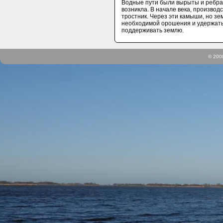
Водные пути были вырыты и ребра
возникла.
В начале века, производ
тростник.
Через эти камыши, но зе
необходимой орошения и удержать
поддерживать землю.
© 200