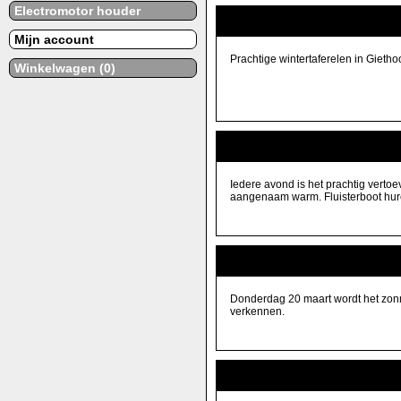
Electromotor houder
Winter in Giethoorn
Mijn account
Prachtige wintertaferelen in Gieth
Winkelwagen (0)
Weinig wind, warm weer, rust...
Iedere avond is het prachtig vert
aangenaam warm. Fluisterboot hur
Fluisterboot varen het kan weer!
Donderdag 20 maart wordt het zonni
verkennen.
10 maart warmste dag