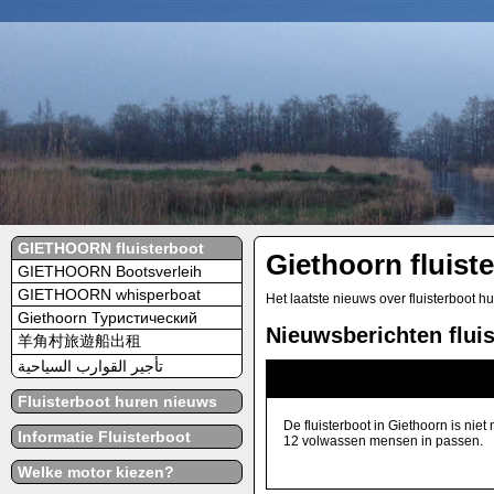
GIETHOORN fluisterboot
Giethoorn fluist
GIETHOORN Bootsverleih
GIETHOORN whisperboat
Het laatste nieuws over fluisterboot hu
Giethoorn Туристический
Nieuwsberichten flui
羊角村旅遊船出租
تأجير القوارب السياحية
Grotere boten en sloepen
Fluisterboot huren nieuws
De fluisterboot in Giethoorn is nie
Informatie Fluisterboot
12 volwassen mensen in passen.
Welke motor kiezen?